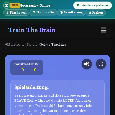
Geography Games
Kostenlos spielen
NEU
🏛 Hauptstädte
🌍 Bevölkerung
🚩 Flag Reveal
🎨 Farben
Train The Brain
Startseite
Spiele
Fokus-Tracking
Punktzahl:
Beste:
0
0
Spielanleitung:
Verfolge und klicke auf das sich bewegende
BLAUE Ziel, während du die ROTEN Ablenker
vermeidest. Du hast 30 Sekunden, um so viele
Punkte wie möglich zu erzielen! Teste deine