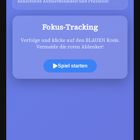
anhaltende Aufmerksamkeit und Präzision!
Fokus-Tracking
Verfolge und klicke auf den BLAUEN Kreis.
Vermeide die roten Ablenker!
Spiel starten