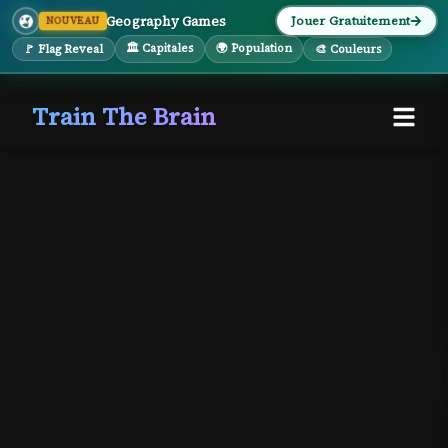
Geography Games
Jouer Gratuitement
NOUVEAU
🏛 Capitales
🌍 Population
🚩 Flag Reveal
🎨 Couleurs
Train The Brain