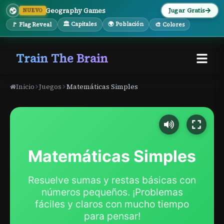
Geography Games
Jugar Gratis
NUEVO
🏛 Capitales
🌍 Población
🚩 Flag Reveal
🎨 Colores
Train The Brain
Inicio
Juegos
Matemáticas Simples
Matemáticas Simples
Resuelve sumas y restas básicas con
números pequeños. ¡Problemas
fáciles y claros con mucho tiempo
para pensar!