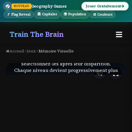
Geography Games
Jouer Gratuitement
NOUVEAU
🏛 Capitales
🌍 Population
🚩 Flag Reveal
🎨 Couleurs
Test de Mémoire
Train The Brain
Visuelle
Accueil
Jeux
Mémoire Visuelle
Mémorisez les tuiles surlignées, puis
sélectionnez-les après leur disparition.
Chaque niveau devient progressivement plus
difficile avec plus de tuiles à mémoriser.
Une erreur et c'est fini ! Jusqu'où pouvez-vous
aller ?
Commencer le Défi