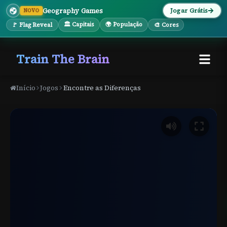
Geography Games
Jogar Grátis
NOVO
🏛 Capitais
🌍 População
🚩 Flag Reveal
🎨 Cores
Train The Brain
Início
Jogos
Encontre as Diferenças