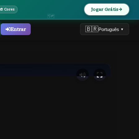
🏛
Jogar Grátis
🎨 Cores
🗺
🇧🇷
Entrar
Português
▼
da
r!