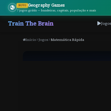
Geography Games
🌍
NOVO
7 jogos grátis — bandeiras, capitais, população e mais
🚩
Train The Brain
Jogo
D
Início
Jogos
Matemática Rápida
R