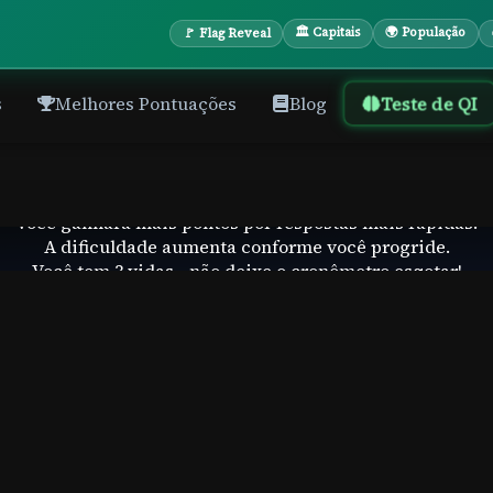
🏛 Capitais
🌍 População
🚩 Flag Reveal
Teste de QI
s
Melhores Pontuações
Blog
esafio de Matemática Rápi
esolva problemas matemáticos o mais rápido que consegui
Você ganhará mais pontos por respostas mais rápidas.
A dificuldade aumenta conforme você progride.
Você tem 3 vidas - não deixe o cronômetro esgotar!
Começar Desafio