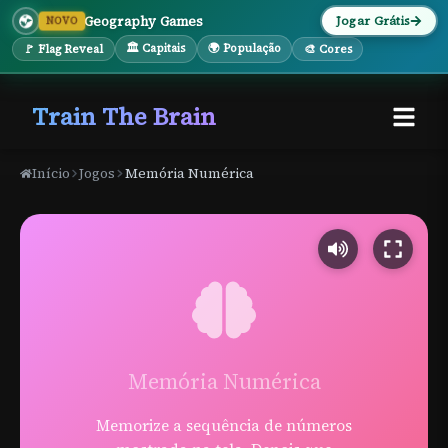
Geography Games
Jogar Grátis
NOVO
🏛 Capitais
🌍 População
🚩 Flag Reveal
🎨 Cores
Train The Brain
Início
Jogos
Memória Numérica
Memória Numérica
Memorize a sequência de números