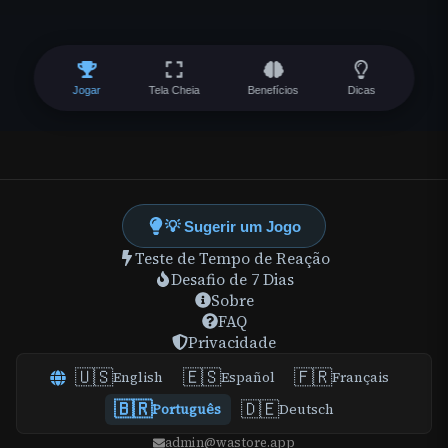
Jogar
Tela Cheia
Benefícios
Dicas
💡 Sugerir um Jogo
Teste de Tempo de Reação
Desafio de 7 Dias
Sobre
FAQ
Privacidade
🇺🇸
🇪🇸
🇫🇷
English
Español
Français
🇧🇷
🇩🇪
Português
Deutsch
admin@wastore.app