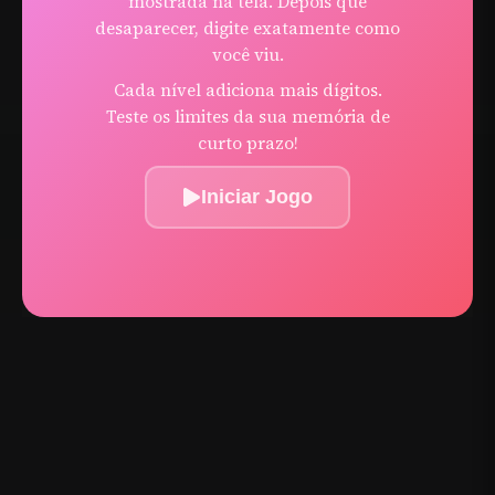
mostrada na tela. Depois que
desaparecer, digite exatamente como
você viu.
Cada nível adiciona mais dígitos.
Teste os limites da sua memória de
curto prazo!
Iniciar Jogo