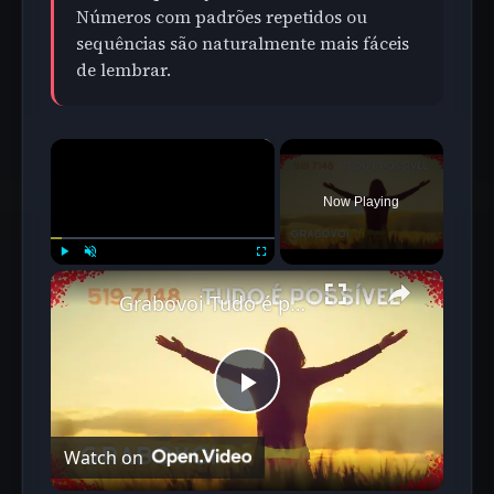
Números com padrões repetidos ou
sequências são naturalmente mais fáceis
de lembrar.
×
Now Playing
×
Play
Unmute
Fullscreen
Grabovoi Tudo é possível Sequência Oficial 519 7148
Play
Watch on
Video