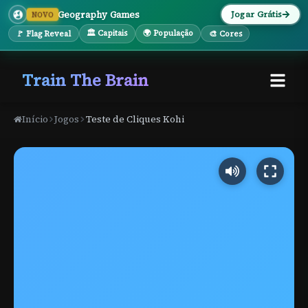
Geography Games
Jogar Grátis
NOVO
🏛 Capitais
🌍 População
🚩 Flag Reveal
🎨 Cores
Train The Brain
Início
Jogos
Teste de Cliques Kohi